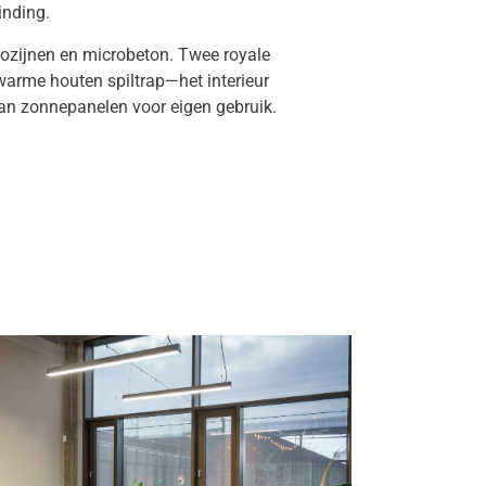
inding.
kozijnen en microbeton. Twee royale
warme houten spiltrap—het interieur
van zonnepanelen voor eigen gebruik.