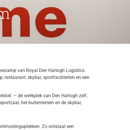
am
asecamp van Royal Den Hartogh Logistics.
estaurant, skybar, sportfaciliteiten en een
orblok’ — de werkplek van Den Hartogh zelf,
portzaal, het buitenterrein en de skybar,
 ontmoetingsplekken. Zo ontstaat een