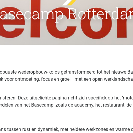
asecamp Rotterd
n robuuste wederopbouw-kolos getransformeerd tot het nieuwe B
k voor ontmoeting, focus en groei—met een open werklandschap, r
feren. Deze uitgelichte pagina richt zich specifiek op het ‘mot
erdelen van het Basecamp, zoals de academy, het restaurant, de s
alans tussen rust en dynamiek, met heldere werkzones en warme