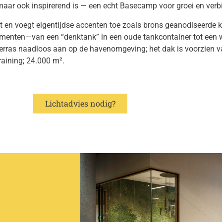
maar ook inspirerend is — een echt Basecamp voor groei en verb
t en voegt eigentijdse accenten toe zoals brons geanodiseerde 
elementen—van een “denktank” in een oude tankcontainer tot een 
n terras naadloos aan op de havenomgeving; het dak is voorzien 
raining; 24.000 m².
Lichtadvies nodig?