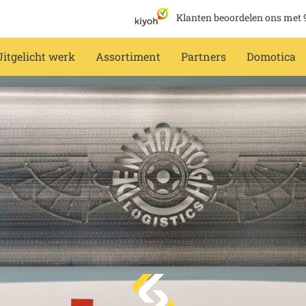
Klanten beoordelen ons met 
Uitgelicht werk
Assortiment
Partners
Domotica