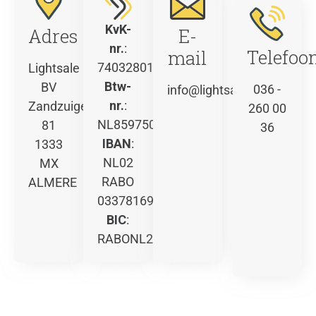
KvK-
Adres
E-
nr.
:
Telefoo
mail
74032801
Lightsale
Btw-
BV
036 -
info@lightsale.nl
nr.
:
Zandzuigerstraat
260 00
NL859750371B01
81
36
IBAN
:
1333
NL02
MX
RABO
ALMERE
0337816972
BIC
:
RABONL2U