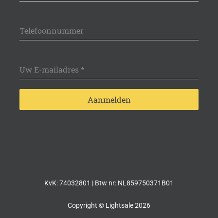
Telefoonnummer
Uw E-mailadres
*
Aanmelden
name-hny-hclq4
KvK: 74032801 | Btw nr: NL859750371B01
Copyright © Lightsale 2026