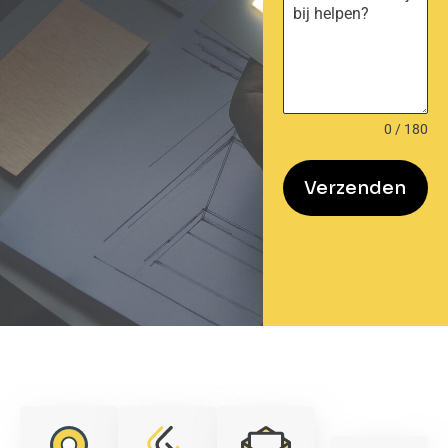
0 / 180
Verzenden
name-hny-p1mme