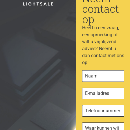
contact
op
Heeft u een vraag,
een opmerking of
wilt u vrijblijvend
advies? Neemt u
dan contact met ons
op.