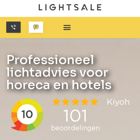
Professioneel
lichtadvies voor
horeca en hotels