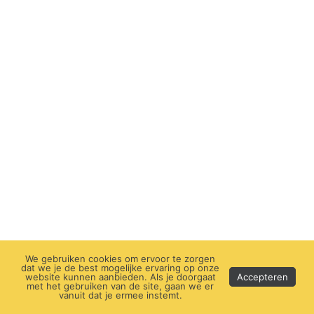
We gebruiken cookies om ervoor te zorgen
dat we je de best mogelijke ervaring op onze
website kunnen aanbieden. Als je doorgaat
Accepteren
met het gebruiken van de site, gaan we er
vanuit dat je ermee instemt.