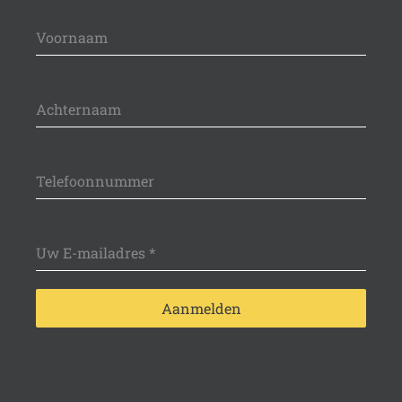
Voornaam
Achternaam
Telefoonnummer
Uw E-mailadres
*
Aanmelden
name-hny-rz3lh