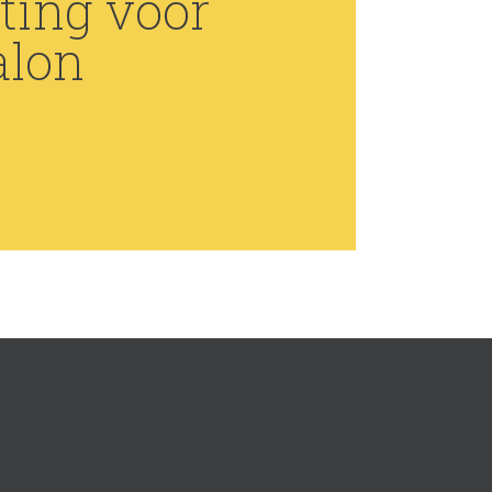
ting voor
alon