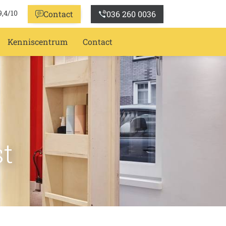
9,4/10
Contact
036 260 0036
Kenniscentrum
Contact
st