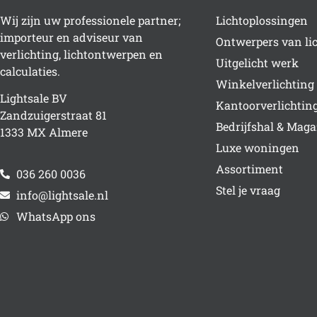
Wij zijn uw professionele partner;
Lichtoplossingen
importeur en adviseur van
Ontwerpers van li
verlichting, lichtontwerpen en
Uitgelicht werk
calculaties.
Winkelverlichting
Lightsale BV
Kantoorverlichtin
Zandzuigerstraat 81
Bedrijfshal & Maga
1333 MX Almere
Luxe woningen
Assortiment
036 260 0036
Stel je vraag
info@lightsale.nl
WhatsApp ons