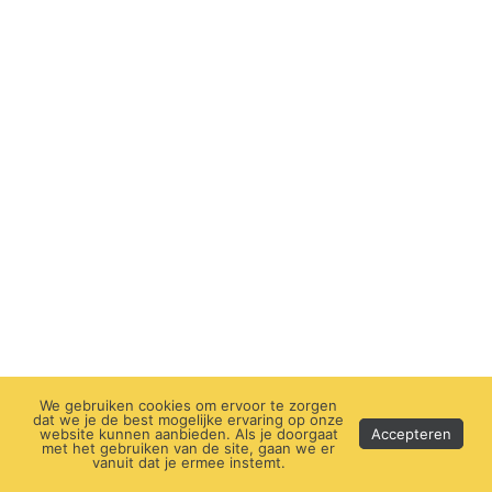
We gebruiken cookies om ervoor te zorgen
dat we je de best mogelijke ervaring op onze
website kunnen aanbieden. Als je doorgaat
Accepteren
met het gebruiken van de site, gaan we er
vanuit dat je ermee instemt.