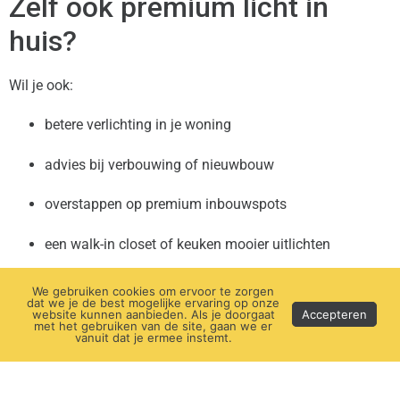
Zelf ook premium licht in
huis?
Wil je ook:
betere verlichting in je woning
advies bij verbouwing of nieuwbouw
overstappen op premium inbouwspots
een walk-in closet of keuken mooier uitlichten
Dan denken we graag mee! We leveren niet alleen armaturen,
We gebruiken cookies om ervoor te zorgen
dat we je de best mogelijke ervaring op onze
maar helpen je met een
onderbouwd lichtplan en concreet
website kunnen aanbieden. Als je doorgaat
Accepteren
met het gebruiken van de site, gaan we er
productadvies
.
vanuit dat je ermee instemt.