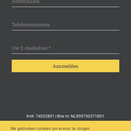
Achternaam
Telefoonnummer
Uw E-mailadres
*
Aanmelden
name-hny-zapjn
KvK: 74032801 | Btw nr: NL859750371B01
We gebruiken cookies om ervoor te zorgen
Copyright © Lightsale 2026