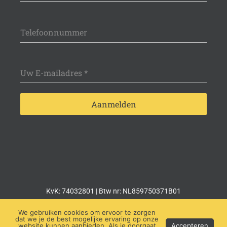
Telefoonnummer
Uw E-mailadres
*
Aanmelden
name-hny-9uzsg
KvK: 74032801 | Btw nr: NL859750371B01
We gebruiken cookies om ervoor te zorgen
Copyright © Lightsale 2026
dat we je de best mogelijke ervaring op onze
website kunnen aanbieden. Als je doorgaat
Accepteren