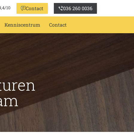
9,4/10
Contact
036 260 0036
Kenniscentrum
Contact
turen
aam