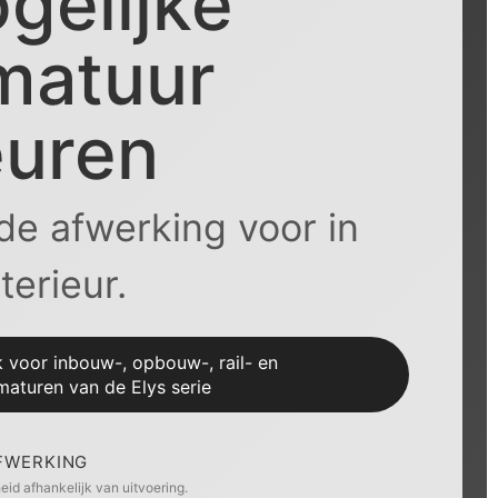
gelijke
matuur
euren
de afwerking voor in
terieur.
k voor inbouw-, opbouw-, rail- en
aturen van de Elys serie
AFWERKING
id afhankelijk van uitvoering.