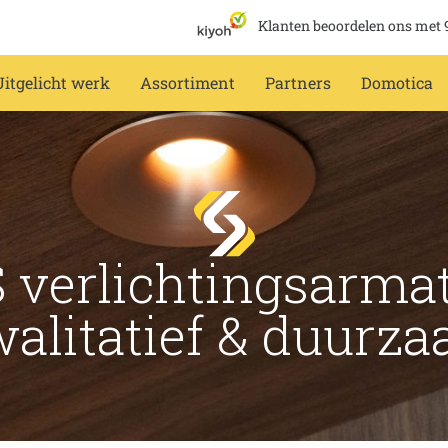
Klanten beoordelen ons met 
Uitgelicht werk
Assortiment
Partners
Domotica
 verlichtingsarma
alitatief & duurz