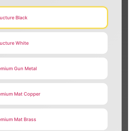
ructure Black
ructure White
emium Gun Metal
emium Mat Copper
emium Mat Brass