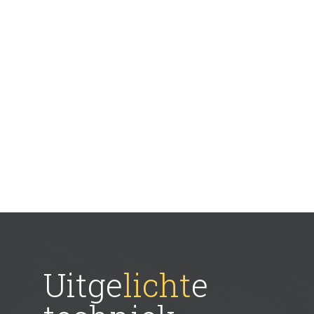
Uitge
licht
e