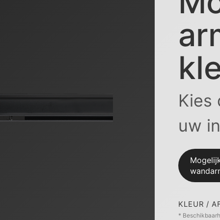
Mo
ar
kl
Kies 
uw in
Mogelij
wandarm
KLEUR / 
* Beschikbaarhe