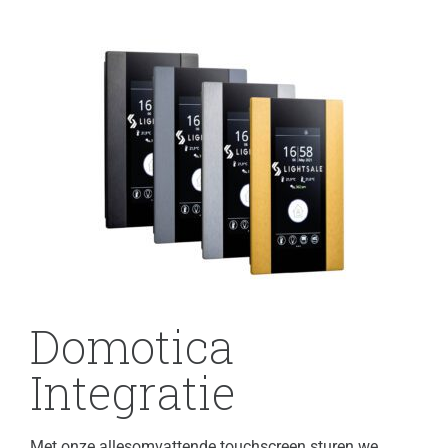
Domotica
Integratie
Met onze allesomvattende touchscreen sturen we